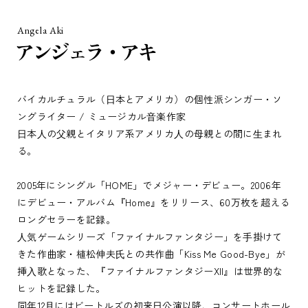
Angela Aki
アンジェラ・アキ
バイカルチュラル（⽇本とアメリカ）の個性派シンガー・ソ
ングライター / ミュージカル⾳楽作家
⽇本⼈の⽗親とイタリア系アメリカ⼈の⺟親との間に⽣まれ
る。
2005年にシングル「HOME」でメジャー・デビュー。2006年
にデビュー・アルバム『Home』をリリース、60万枚を超える
ロングセラーを記録。
⼈気ゲームシリーズ「ファイナルファンタジー」を⼿掛けて
きた作曲家・植松伸夫⽒との共作曲「Kiss Me Good-Bye」が
挿⼊歌となった、『ファイナルファンタジーXII』は世界的な
ヒットを記録した。
同年12⽉にはビートルズの初来⽇公演以降、コンサートホール