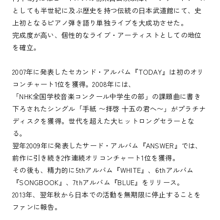
としても半世紀に及ぶ歴史を持つ伝統の⽇本武道館にて、史
上初となるピアノ弾き語り単独ライブを⼤成功させた。
完成度が⾼い、個性的なライブ・アーティストとしての地位
を確⽴。
2007年に発表したセカンド・アルバム『TODAY』は初のオリ
コンチャート1位を獲得。2008年には、
「NHK全国学校⾳楽コンクール中学⽣の部」の課題曲に書き
下ろされたシングル「⼿紙 〜拝啓 ⼗五の君へ〜」がプラチナ
ディスクを獲得。世代を超えた⼤ヒットロングセラーとな
る。
翌年2009年に発表したサード・アルバム『ANSWER』では、
前作に引き続き2作連続オリコンチャート1位を獲得。
その後も、精⼒的に5thアルバム『WHITE』、6thアルバム
『SONGBOOK』、7thアルバム『BLUE』をリリース。
2013年、翌年秋から⽇本での活動を無期限に停⽌することを
ファンに報告。