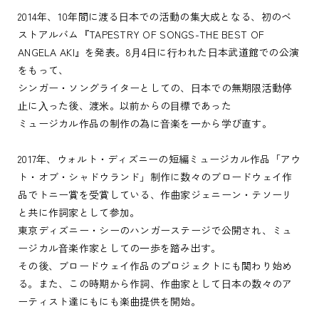
2014年、10年間に渡る⽇本での活動の集⼤成となる、初のベ
ストアルバム『TAPESTRY OF SONGS-THE BEST OF
ANGELA AKI』を発表。8⽉4⽇に⾏われた⽇本武道館での公演
をもって、
シンガー・ソングライターとしての、⽇本での無期限活動停
⽌に⼊った後、渡⽶。以前からの⽬標であった
ミュージカル作品の制作の為に⾳楽を⼀から学び直す。
2017年、ウォルト・ディズニーの短編ミュージカル作品「アウ
ト・オブ・シャドウランド」制作に数々のブロードウェイ作
品でトニー賞を受賞している、作曲家ジェニーン・テソーリ
と共に作詞家として参加。
東京ディズニー・シーのハンガーステージで公開され、ミュ
ージカル⾳楽作家としての⼀歩を踏み出す。
その後、ブロードウェイ作品のプロジェクトにも関わり始め
る。また、この時期から作詞、作曲家として⽇本の数々のア
ーティスト達にもにも楽曲提供を開始。